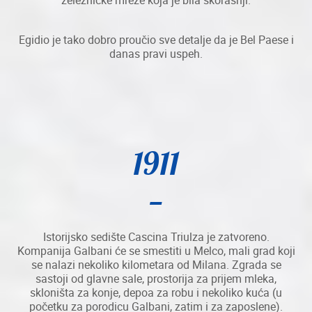
železničke mreže koja je bila skorašnji.
Egidio je tako dobro proučio sve detalje da je Bel Paese i
danas pravi uspeh.
1911
Istorijsko sedište Cascina Triulza je zatvoreno.
Kompanija Galbani će se smestiti u Melco, mali grad koji
se nalazi nekoliko kilometara od Milana. Zgrada se
sastoji od glavne sale, prostorija za prijem mleka,
skloništa za konje, depoa za robu i nekoliko kuća (u
početku za porodicu Galbani, zatim i za zaposlene).