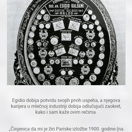
Egidio dobija potvrdu svojih prvih uspeha, a njegova
karijera u mlečnoj industriji dobija odlučujući zaokret,
kako i sam kaže ovim rečima.
„Činjenica da mi je žiri Pariske izložbe 1900. godine (na