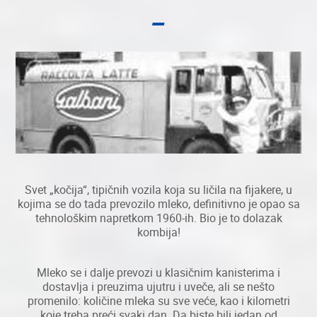
Svet „kočija“, tipičnih vozila koja su ličila na fijakere, u
kojima se do tada prevozilo mleko, definitivno je opao sa
tehnološkim napretkom 1960-ih. Bio je to dolazak
kombija!
Mleko se i dalje prevozi u klasičnim kanisterima i
dostavlja i preuzima ujutru i uveče, ali se nešto
promenilo: količine mleka su sve veće, kao i kilometri
koje treba preći svaki dan. Da biste bili jedan od