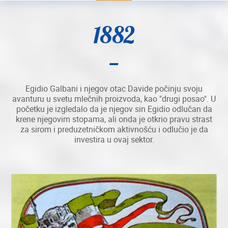
1882
Egidio Galbani i njegov otac Davide počinju svoju
avanturu u svetu mlečnih proizvoda, kao "drugi posao". U
početku je izgledalo da je njegov sin Egidio odlučan da
krene njegovim stopama, ali onda je otkrio pravu strast
za sirom i preduzetničkom aktivnošću i odlučio je da
investira u ovaj sektor.