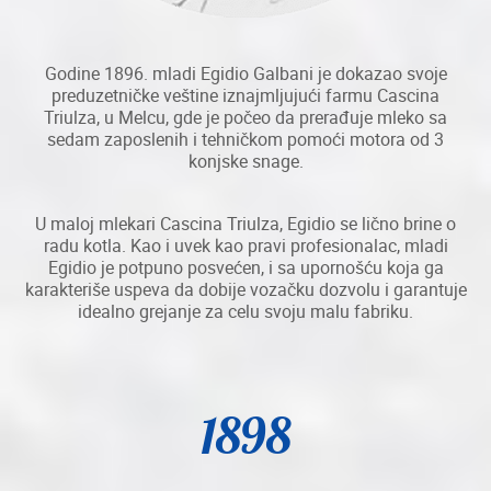
Godine 1896. mladi Egidio Galbani je dokazao svoje
preduzetničke veštine iznajmljujući farmu Cascina
Triulza, u Melcu, gde je počeo da prerađuje mleko sa
sedam zaposlenih i tehničkom pomoći motora od 3
konjske snage.
U maloj mlekari Cascina Triulza, Egidio se lično brine o
radu kotla. Kao i uvek kao pravi profesionalac, mladi
Egidio je potpuno posvećen, i sa upornošću koja ga
karakteriše uspeva da dobije vozačku dozvolu i garantuje
idealno grejanje za celu svoju malu fabriku.
1898