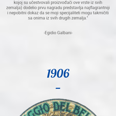
kojoj su učestvovali proizvođači ove vrste iz svih
zemalja) dodelio prvu nagradu predstavlja najflagrantniji
i nepobitni dokaz da se moji specijaliteti mogu takmičiti
sa onima iz svih drugih zemalja."
-Egidio Galbani-
1906