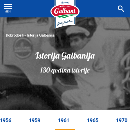
Prona
recep
MENI
Dobrodošli
-
Istorija Galbanija
Istorija Galbanija
130 godina istorije
1956
1959
1961
1965
1970