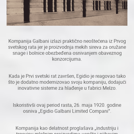
Kompanija Galbani izlazi praktično neoštećena iz Prvog
svetskog rata jer je proizvodnja mekih sireva za oružane
snage i bolnice obezbeđena osnivanjem obaveznog
konzorcijuma.
Kada je Prvi svetski rat završen, Egidio je reagovao tako
što je dodatno modernizovao svoju kompaniju, dodajući
inovativne sisteme za hlađenje u fabrici Melzo.
Iskoristivši ovaj period rasta, 26. maja 1920. godine
osniva „Egidio Galbani Limited Compani“.
Kompanija kao delatnost proglašava „industriju i