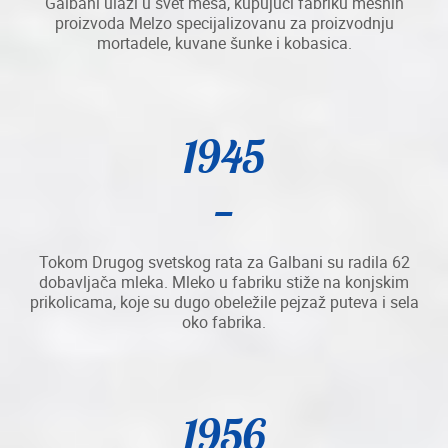
Galbani ulazi u svet mesa, kupujući fabriku mesnih
proizvoda Melzo specijalizovanu za proizvodnju
mortadele, kuvane šunke i kobasica.
1945
Tokom Drugog svetskog rata za Galbani su radila 62
dobavljača mleka. Mleko u fabriku stiže na konjskim
prikolicama, koje su dugo obeležile pejzaž puteva i sela
oko fabrika.
1956