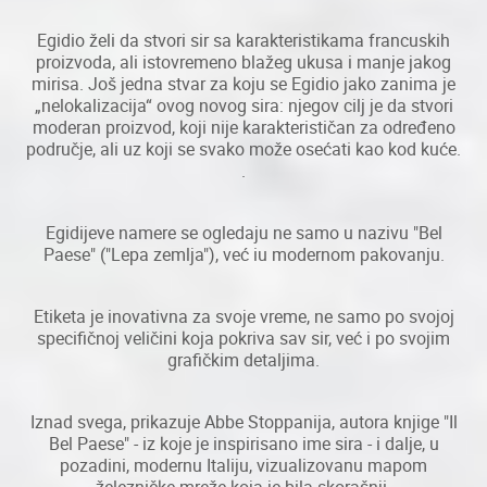
Egidio želi da stvori sir sa karakteristikama francuskih
proizvoda, ali istovremeno blažeg ukusa i manje jakog
mirisa. Još jedna stvar za koju se Egidio jako zanima je
„nelokalizacija“ ovog novog sira: njegov cilj je da stvori
moderan proizvod, koji nije karakterističan za određeno
područje, ali uz koji se svako može osećati kao kod kuće.
.
Egidijeve namere se ogledaju ne samo u nazivu "Bel
Paese" ("Lepa zemlja"), već iu modernom pakovanju.
Etiketa je inovativna za svoje vreme, ne samo po svojoj
specifičnoj veličini koja pokriva sav sir, već i po svojim
grafičkim detaljima.
Iznad svega, prikazuje Abbe Stoppanija, autora knjige "Il
Bel Paese" - iz koje je inspirisano ime sira - i dalje, u
pozadini, modernu Italiju, vizualizovanu mapom