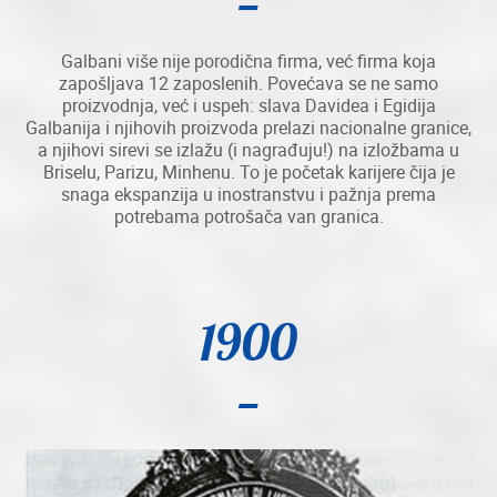
Galbani više nije porodična firma, već firma koja
zapošljava 12 zaposlenih. Povećava se ne samo
proizvodnja, već i uspeh: slava Davidea i Egidija
Galbanija i njihovih proizvoda prelazi nacionalne granice,
a njihovi sirevi se izlažu (i nagrađuju!) na izložbama u
Briselu, Parizu, Minhenu. To je početak karijere čija je
snaga ekspanzija u inostranstvu i pažnja prema
potrebama potrošača van granica.
1900