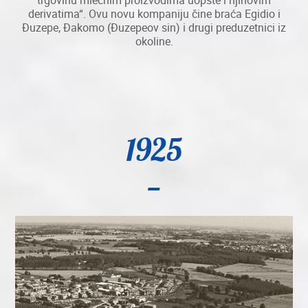
trgovinu mlečnim proizvodima uopšte i njihovim
derivatima“. Ovu novu kompaniju čine braća Egidio i
Đuzepe, Đakomo (Đuzepeov sin) i drugi preduzetnici iz
okoline.
1925