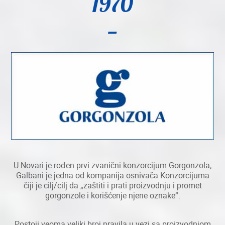
1970
U Novari je rođen prvi zvanični konzorcijum Gorgonzola;
Galbani je jedna od kompanija osnivača Konzorcijuma
čiji je cilj/cilj da „zaštiti i prati proizvodnju i promet
gorgonzole i korišćenje njene oznake”.
Postoji veoma veliki broj pravila u vezi sa proizvodnjom