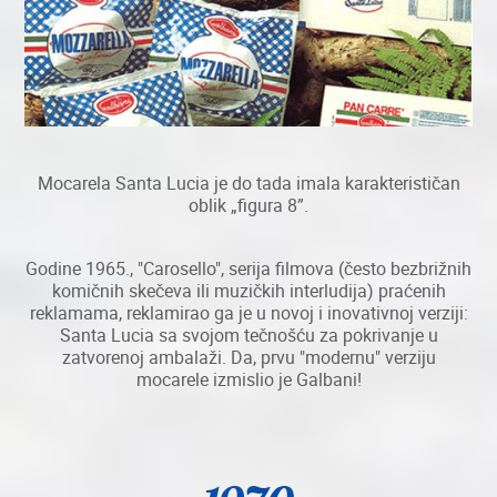
Mocarela Santa Lucia je do tada imala karakterističan
oblik „figura 8”.
Godine 1965., "Carosello", serija filmova (često bezbrižnih
komičnih skečeva ili muzičkih interludija) praćenih
reklamama, reklamirao ga je u novoj i inovativnoj verziji:
Santa Lucia sa svojom tečnošću za pokrivanje u
zatvorenoj ambalaži. Da, prvu "modernu" verziju
mocarele izmislio je Galbani!