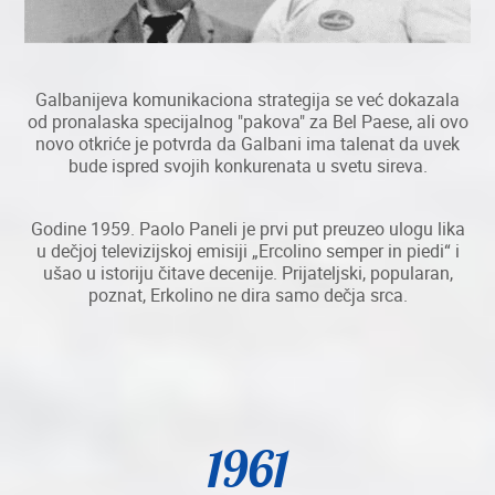
Galbanijeva komunikaciona strategija se već dokazala
od pronalaska specijalnog "pakova" za Bel Paese, ali ovo
novo otkriće je potvrda da Galbani ima talenat da uvek
bude ispred svojih konkurenata u svetu sireva.
Godine 1959. Paolo Paneli je prvi put preuzeo ulogu lika
u dečjoj televizijskoj emisiji „Ercolino semper in piedi“ i
ušao u istoriju čitave decenije. Prijateljski, popularan,
poznat, Erkolino ne dira samo dečja srca.
1961