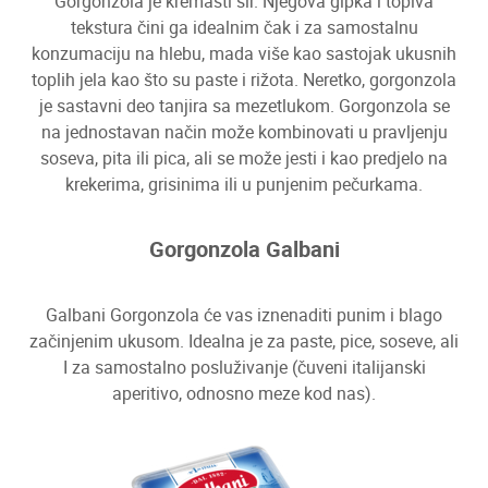
Gorgonzola je kremasti sir. Njegova gipka i topiva
tekstura čini ga idealnim čak i za samostalnu
konzumaciju na hlebu, mada više kao sastojak ukusnih
toplih jela kao što su paste i rižota. Neretko, gorgonzola
je sastavni deo tanjira sa mezetlukom. Gorgonzola se
na jednostavan način može kombinovati u pravljenju
soseva, pita ili pica, ali se može jesti i kao predjelo na
krekerima, grisinima ili u punjenim pečurkama.
Gorgonzola Galbani
Galbani Gorgonzola će vas iznenaditi punim i blago
začinjenim ukusom. Idealna je za paste, pice, soseve, ali
I za samostalno posluživanje (čuveni italijanski
aperitivo, odnosno meze kod nas).