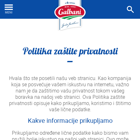
Prona
recep
MENI
Politika zaštite privatnosti
Hvala što ste posetili našu veb stranicu. Kao kompanija
koja se posvećuje vašem iskustvu na internetu, važno
nam je da zaštitimo vašu privatnost tokom vašeg
boravka na našoj veb stranici. Ova Politika zaštite
privatnosti opisuje kako prikupljamo, koristimo i štitimo
vaše lične podatke.
Kakve informacije prikupljamo
Prikupljamo određene lične podatke kako bismo vam
pružili bolje iskustvo na našoj veb stranici. Ovo može