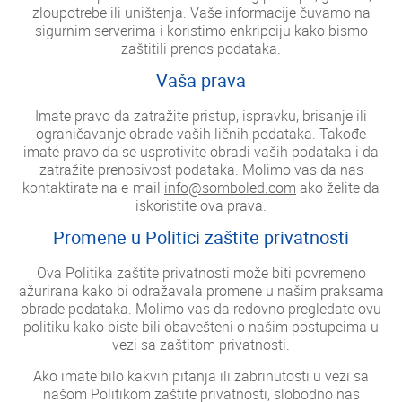
zloupotrebe ili uništenja. Vaše informacije čuvamo na
sigurnim serverima i koristimo enkripciju kako bismo
zaštitili prenos podataka.
Vaša prava
Imate pravo da zatražite pristup, ispravku, brisanje ili
ograničavanje obrade vaših ličnih podataka. Takođe
imate pravo da se usprotivite obradi vaših podataka i da
zatražite prenosivost podataka. Molimo vas da nas
kontaktirate na e-mail
info@somboled.com
ako želite da
iskoristite ova prava.
Promene u Politici zaštite privatnosti
Ova Politika zaštite privatnosti može biti povremeno
ažurirana kako bi odražavala promene u našim praksama
obrade podataka. Molimo vas da redovno pregledate ovu
politiku kako biste bili obavešteni o našim postupcima u
vezi sa zaštitom privatnosti.
Ako imate bilo kakvih pitanja ili zabrinutosti u vezi sa
našom Politikom zaštite privatnosti, slobodno nas