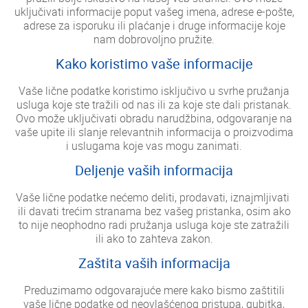
uključivati ​​informacije poput vašeg imena, adrese e-pošte,
adrese za isporuku ili plaćanje i druge informacije koje
nam dobrovoljno pružite.
Kako koristimo vaše informacije
Vaše lične podatke koristimo isključivo u svrhe pružanja
usluga koje ste tražili od nas ili za koje ste dali pristanak.
Ovo može uključivati ​​obradu narudžbina, odgovaranje na
vaše upite ili slanje relevantnih informacija o proizvodima
i uslugama koje vas mogu zanimati.
Deljenje vaših informacija
Vaše lične podatke nećemo deliti, prodavati, iznajmljivati ​​
ili davati trećim stranama bez vašeg pristanka, osim ako
to nije neophodno radi pružanja usluga koje ste zatražili
ili ako to zahteva zakon.
Zaštita vaših informacija
Preduzimamo odgovarajuće mere kako bismo zaštitili
vaše lične podatke od neovlašćenog pristupa, gubitka,