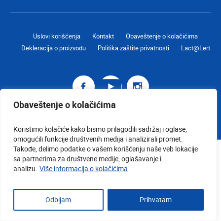
Uslovi korišćenja
Kontakt
Obaveštenje o kolačićima
Dekleracija o proizvodu
Politika zaštite privatnosti
Lact@Lert
Galbani
Galbani
Galbani
surFacebook
surYoutube
surInstagram
Obaveštenje o kolačićima
Koristimo kolačiće kako bismo prilagodili sadržaj i oglase,
omogućili funkcije društvenih medija i analizirali promet.
Takođe, delimo podatke o vašem korišćenju naše veb lokacije
sa partnerima za društvene medije, oglašavanje i
analizu.
Više informacija o kolačićima
Odbijam
Prihvatam