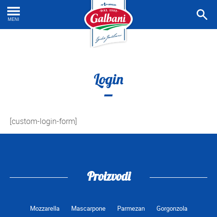
Prona
recep
MENI
Login
[custom-login-form]
Proizvodi
Mozzarella
Mascarpone
Parmezan
Gorgonzola