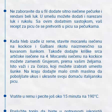
Ne zaboravite da u fil dodate sitno isečene pečurke i
rendani beli luk. U smešu možete dodati i narezani
luk i rukolu. Sa ovim dodatnim sastojkom, vaš
recept za picu će se pretvoriti u picu sa pečurkama.
Kada hleb izađe iz rerne, stavite mocarelu isečenu
na kockice i Galbani rikotu naizmenično sa
kuvanom šunkom. Takođe dodajte kriške srca
artičoke isečene na 4. Mocarelu isečenu na kockice
možete zameniti Grujerom, prema vašim željama.
Isto važi i za čorizo, koji možete izabrati umesto
šunke. Na kraju dodajte malo crnih maslina da
poboljšate ukus i ukrasite svoju domaću italijansku
picu.
Vratite u rernu i pecite još oko 15 minuta na 190°C.
Poslužite toplo da biste u potpunosti iskoristili