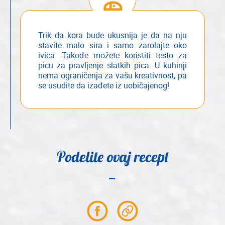
Trik da kora bude ukusnija je da na nju
stavite malo sira i samo zarolajte oko
ivica. Takođe možete koristiti testo za
picu za pravljenje slatkih pica. U kuhinji
nema ograničenja za vašu kreativnost, pa
se usudite da izađete iz uobičajenog!
Podelite ovaj recept
Partager
Partager
sur
le