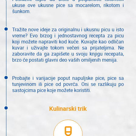
ukuse ove ukusne pice sa mocarelom, rikotom i
šunkom.
Tražite nove ideje za originalnu i ukusnu picu u isto
vreme? Evo brzog i jednostavnog recepta za picu
koji možete napraviti kod kuće. Kuvajte kao odličan
kuvar i uživajte tokom večeri sa prijateljima. Ne
zaboravite da ga zapišete u svoju knjigu recepata,
brzo će postati glavni deo vaših omiljenih menija.
Probajte i varijacije poput napuljske pice, pice sa
tunjevinom ili pice od povrća. Oni se razlikuju po
sastojcima pice koje možete koristiti.
Kulinarski trik