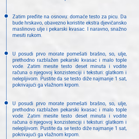
Zatim pređite na osnovu: domaće testo za picu. Da
bude hrskavo, obavezno koristite ekstra djevičansko
maslinovo ulje i pekarski kvasac. I naravno, snažno
mesiti rukom.
U posudi prvo morate pomešati brašno, so, ulje,
prethodno razblažen pekarski kvasac i malo tople
vode. Zatim mesite testo deset minuta i vodite
računa o njegovoj konzistenciji i teksturi: glatkom i
nelepljivom. Pustite da se testo diže najmanje 1 sat,
pokrivajući ga vlažnom krpom.
U posudi prvo morate pomešati brašno, so, ulje,
prethodno razblažen pekarski kvasac i malo tople
vode. Zatim mesite testo deset minuta i vodite
računa o njegovoj konzistenciji i teksturi: glatkom i
nelepljivom. Pustite da se testo diže najmanje 1 sat,
pokrivajući ga vlažnom krpom.