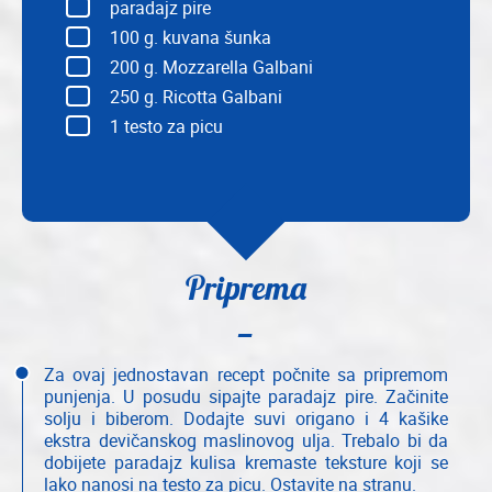
paradajz pire
100
g. kuvana šunka
200
g. Mozzarella Galbani
250
g. Ricotta Galbani
1
testo za picu
Priprema
Za ovaj jednostavan recept počnite sa pripremom
punjenja. U posudu sipajte paradajz pire. Začinite
solju i biberom. Dodajte suvi origano i 4 kašike
ekstra devičanskog maslinovog ulja. Trebalo bi da
dobijete paradajz kulisa kremaste teksture koji se
lako nanosi na testo za picu. Ostavite na stranu.