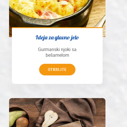
Ideja za glavno jelo
Gurmanski njoki sa
bešamelom
OTKRIJTE