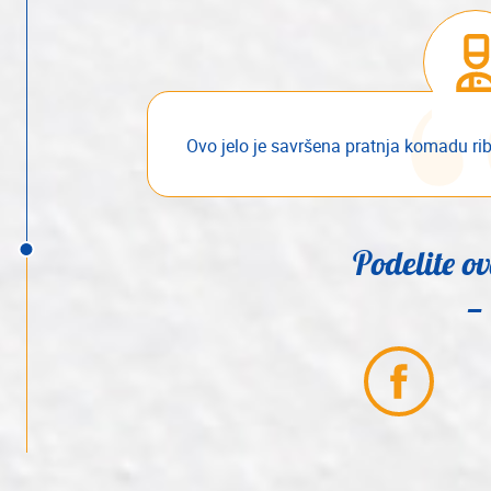
Ovo jelo je savršena pratnja komadu rib
Podelite ov
Partager
sur
Facebook