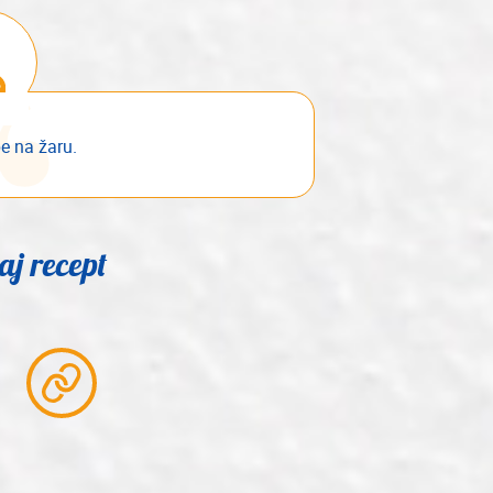
e na žaru.
aj recept
Partager
le
lien