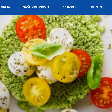
TORIJA
NAŠE VREDNOSTI
PROIZVODI
RECEPTI
Mozzarella
Mascarpone
Parmezan
Gorgonzola