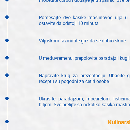
Procedite čorbu i dodajte je u spanać. Sve p
Pomešajte dve kašike maslinovog ulja u g
ostavite da odstoji 10 minuta.
Viljuškom razmutite griz da se dobro skine.
U međuvremenu, prepolovite paradajz i kugl
Napravite krug za prezentaciju. Ubacite g
receptu su pogodni za četiri osobe.
Ukrasite paradajzom, mocarelom, listići
biljem. Sve prelijte sa nekoliko kašika masli
Kulinarsk