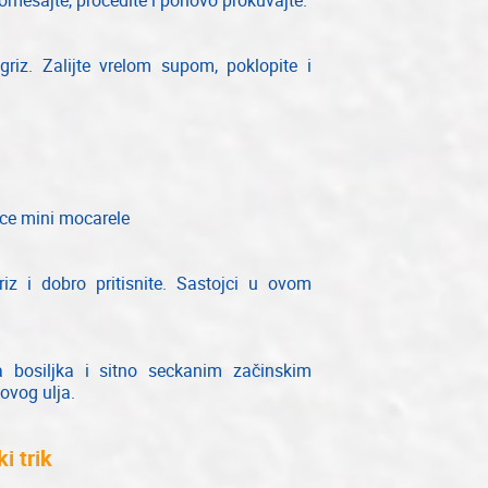
romešajte, procedite i ponovo prokuvajte.
riz. Zalijte vrelom supom, poklopite i
ice mini mocarele
riz i dobro pritisnite. Sastojci u ovom
ma bosiljka i sitno seckanim začinskim
novog ulja.
i trik