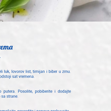
rema
 luk, lovorov list, timijan i biber u zrnu.
 odstoji sat vremena.
utera. Posolite, pobiberite i dodajte
 sa strane.