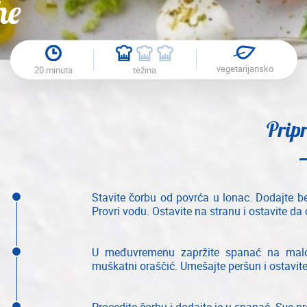
he
vegetarijansko
20 minuta
težina
Prip
Stavite čorbu od povrća u lonac. Dodajte beli
Provri vodu. Ostavite na stranu i ostavite da
U međuvremenu zapržite spanać na malo p
muškatni oraščić. Umešajte peršun i ostavite