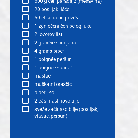
500
g čeri paradajz (mešavina)
20
bosiljak lišće
60
cl supa od povrća
1
zgnječeni čen belog luka
2
lovorov list
2
grančice timijana
4
grains biber
1
poignée peršun
1
poignée spanać
maslac
muškatni oraščić
biber i so
2
càs maslinovo ulje
sveže začinsko bilje (bosiljak,
vlasac, peršun)