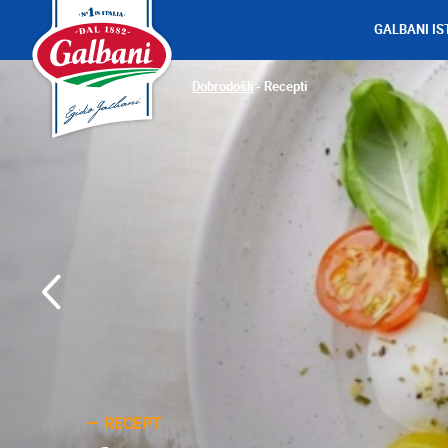
GALBANI IS
Dobrodošli
-
Recepti
RECEPT