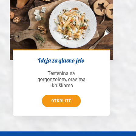
Ideja za glavno jelo
Testenina sa
gorgonzolom, orasima
i kruškama
OTKRIJTE