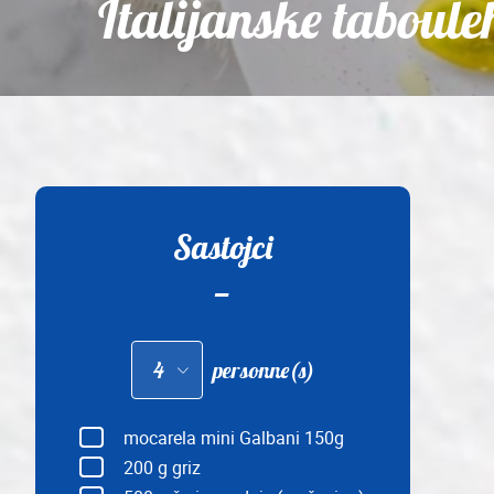
Italijanske taboule
Sastojci
Adapter
personne(s)
les
quantités
pour
:
mocarela mini Galbani 150g
200
g griz