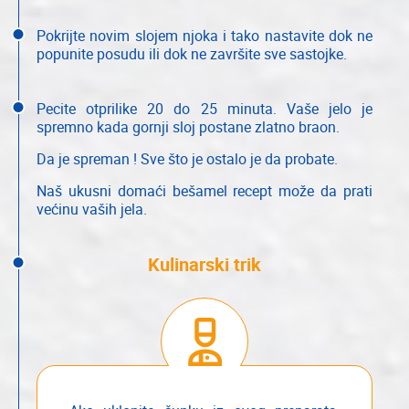
Pokrijte novim slojem njoka i tako nastavite dok ne
popunite posudu ili dok ne završite sve sastojke.
Pecite otprilike 20 do 25 minuta. Vaše jelo je
spremno kada gornji sloj postane zlatno braon.
Da je spreman ! Sve što je ostalo je da probate.
Naš ukusni domaći bešamel recept može da prati
većinu vaših jela.
Kulinarski trik