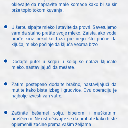
oklevajte da napravite male komade kako bi se sir
brže topio tokom kuvanja.
U šerpu sipajte mleko i stavite da provri. Savetujemo
vam da stalno pratite svoje mleko. Zaista, ako voda
prođe kroz nekoliko faza pre nego što počne da
ključa, mleko počinje da ključa veoma brzo.
Dodajte puter u šerpu u kojoj se nalazi ključalo
mleko, nastavljajući da mešate.
Zatim postepeno dodajte brašno, nastavljajući da
mutite kako biste izbegli grudvice. Ovu operaciju je
najbolje izvesti van vatre.
Začinite bešamel solju, biberom i muškatnim
oraščićem. Ne ustručavajte se da probate kako biste
oplemenili začine prema vašim željama.