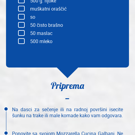
500
g. njoke
muškatni oraščić
so
50
čisto brašno
50
maslac
500
mleko
Priprema
Na dasci za sečenje ili na radnoj površini isecite
šunku na trake ili male komade kako vam odgovara.
Ponovite sa svojom Mozzarella Cucina Galbani. Ne