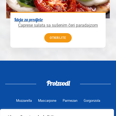
Ideja za predjelo
Caprese salata sa sušenim čeri paradajzom
OTKRIJTE
Proizvodi
Mozzarella
Mascarpone
Parmezan
Gorgonzola