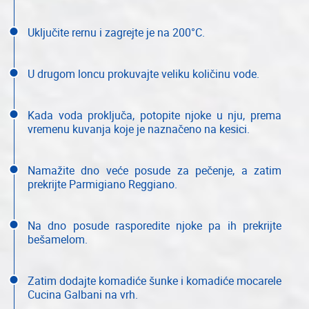
Uključite rernu i zagrejte je na 200°C.
U drugom loncu prokuvajte veliku količinu vode.
Kada voda proključa, potopite njoke u nju, prema
vremenu kuvanja koje je naznačeno na kesici.
Namažite dno veće posude za pečenje, a zatim
prekrijte Parmigiano Reggiano.
Na dno posude rasporedite njoke pa ih prekrijte
bešamelom.
Zatim dodajte komadiće šunke i komadiće mocarele
Cucina Galbani na vrh.