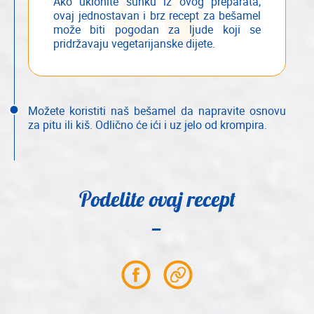
Ako uklonite šunku iz ovog preparata,
ovaj jednostavan i brz recept za bešamel
može biti pogodan za ljude koji se
pridržavaju vegetarijanske dijete.
Možete koristiti naš bešamel da napravite osnovu
za pitu ili kiš. Odlično će ići i uz jelo od krompira.
Podelite ovaj recept
Partager
Partager
sur
le
Facebook
lien