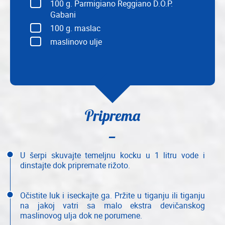
100
g. Parmigiano Reggiano D.O.P.
Gabani
100
g. maslac
maslinovo ulje
Priprema
U šerpi skuvajte temeljnu kocku u 1 litru vode i
dinstajte dok pripremate rižoto.
Očistite luk i iseckajte ga. Pržite u tiganju ili tiganju
na jakoj vatri sa malo ekstra devičanskog
maslinovog ulja dok ne porumene.