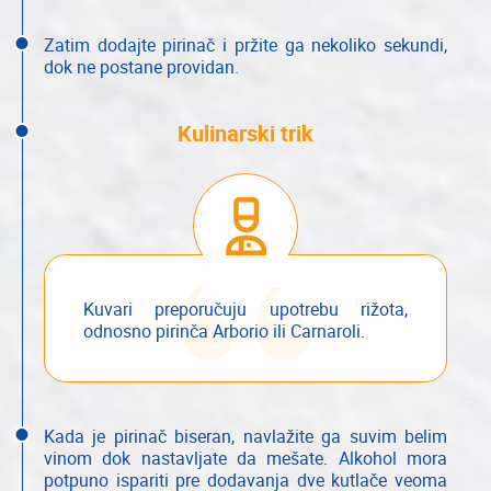
Zatim dodajte pirinač i pržite ga nekoliko sekundi,
dok ne postane providan.
Kulinarski trik
Kuvari preporučuju upotrebu rižota,
odnosno pirinča Arborio ili Carnaroli.
Kada je pirinač biseran, navlažite ga suvim belim
vinom dok nastavljate da mešate. Alkohol mora
potpuno ispariti pre dodavanja dve kutlače veoma