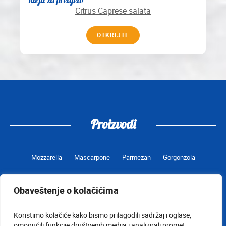
Citrus Caprese salata
OTKRIJTE
Proizvodi
Mozzarella
Mascarpone
Parmezan
Gorgonzola
Obaveštenje o kolačićima
Uslovi korišćenja
Kontakt
Obaveštenje o kolačićima
Koristimo kolačiće kako bismo prilagodili sadržaj i oglase,
Dekleracija o proizvodu
Politika zaštite privatnosti
Lact@Lert
omogućili funkcije društvenih medija i analizirali promet.