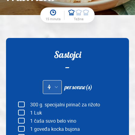
15 minuta
Težina
Sastojci
Adapter
personne(s)
les
quantités
pour
:
300
g. specijalni pirinač za rižoto
1
Luk
1
čaša suvo belo vino
1
goveđa kocka bujona