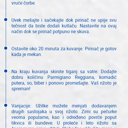
vruće čorbe.
Uvek mešajte i sačekajte dok pirinač ne upije svu
tečnost da biste dodali kutlaču. Nastavite na ovaj
način dok se pirinač potpuno ne skuva.
Ostavite oko 20 minuta za kuvanje. Pirinač je gotov
kada je mekan.
Na kraju kuvanja skinite tiganj sa vatre. Dodajte
dobru količinu Parmigiano Reggiana, komadić
putera, so, biber i ponovo promešajte. Vaš rižoto je
spreman!
Varijacije: Užitke možete menjati dodavanjem
drugih sastojaka u svoj rižoto. Zimi su pečurke
veoma popularne, kao i određeno povrće poput
tikvica ili bundeve. U proleće i leto rižoto sa