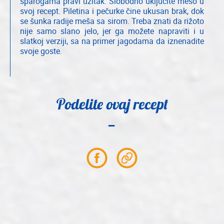
šparogama pravi užitak. Slobodno uključite meso u
svoj recept. Piletina i pečurke čine ukusan brak, dok
se šunka radije meša sa sirom. Treba znati da rižoto
nije samo slano jelo, jer ga možete napraviti i u
slatkoj verziji, sa na primer jagodama da iznenadite
svoje goste.
Podelite ovaj recept
Partager
Partager
sur
le
Facebook
lien