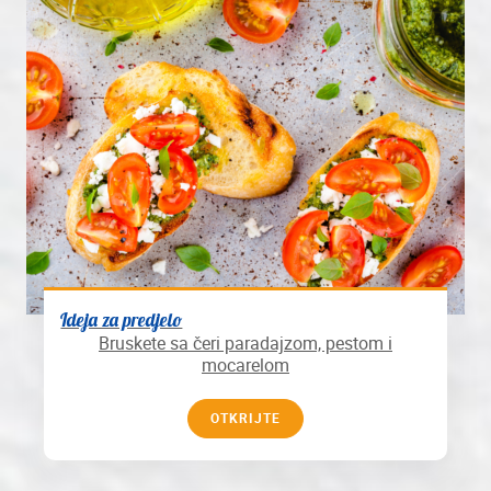
Ideja za predjelo
Bruskete sa čeri paradajzom, pestom i
mocarelom
OTKRIJTE