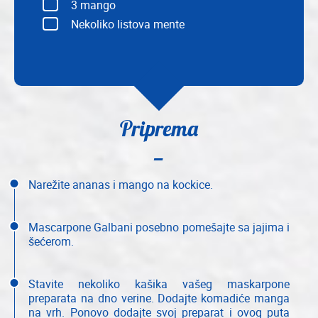
3
mango
Nekoliko listova mente
Priprema
Narežite ananas i mango na kockice.
Mascarpone Galbani posebno pomešajte sa jajima i
šećerom.
Stavite nekoliko kašika vašeg maskarpone
preparata na dno verine. Dodajte komadiće manga
na vrh. Ponovo dodajte svoj preparat i ovog puta