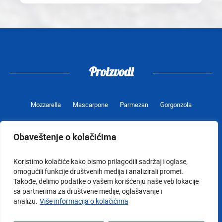
Proizvodi
Mozzarella
Mascarpone
Parmezan
Gorgonzola
Obaveštenje o kolačićima
Uslovi korišćenja
Kontakt
Obaveštenje o kolačićima
Koristimo kolačiće kako bismo prilagodili sadržaj i oglase,
Dekleracija o proizvodu
Politika zaštite privatnosti
Lact@Lert
omogućili funkcije društvenih medija i analizirali promet.
Takođe, delimo podatke o vašem korišćenju naše veb lokacije
sa partnerima za društvene medije, oglašavanje i
Galbani
Galbani
Galbani
analizu.
Više informacija o kolačićima
surFacebook
surYoutube
surInstagram