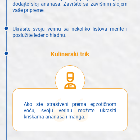
dodajte sloj ananasa. Završite sa završnim slojem
vaše pripreme.
Ukrasite svoju verinu sa nekoliko listova mente i
poslužite ledeno hladnu.
Kulinarski trik
Ako ste strastveni prema egzotičnom
voću, svoju verinu možete ukrasiti
kriškama ananasa i manga.