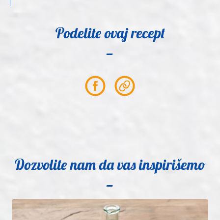
Podelite ovaj recept
Partager
Partager
sur
le
Facebook
lien
Dozvolite nam da vas inspirišemo