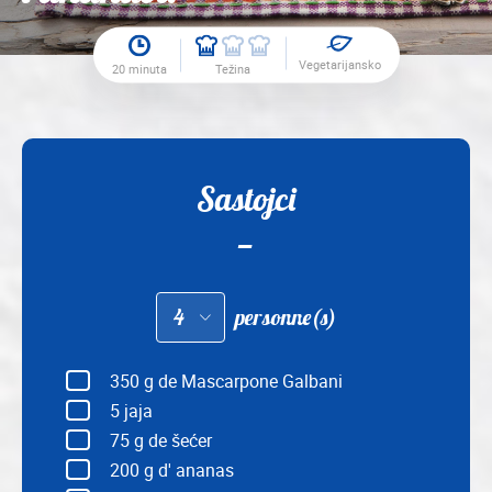
Vegetarijansko
20 minuta
Težina
Sastojci
Adapter
personne(s)
les
quantités
pour
:
350
g de Mascarpone Galbani
5
jaja
75
g de šećer
200
g d' ananas